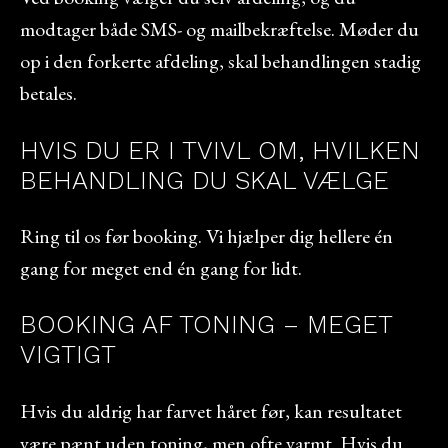
modtager både SMS- og mailbekræftelse. Møder du
op i den forkerte afdeling, skal behandlingen stadig
betales.
HVIS DU ER I TVIVL OM, HVILKEN
BEHANDLING DU SKAL VÆLGE
Ring til os før booking. Vi hjælper dig hellere én
gang for meget end én gang for lidt.
BOOKING AF TONING – MEGET
VIGTIGT
Hvis du aldrig har farvet håret før, kan resultatet
være pænt uden toning, men ofte varmt. Hvis du